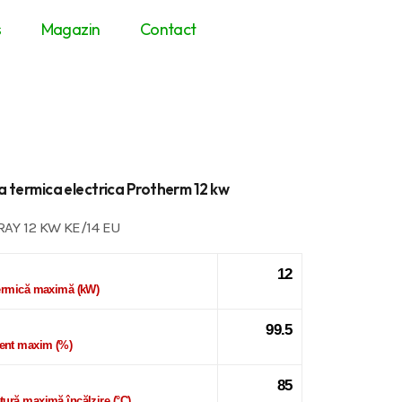
s
Magazin
Contact
a termica electrica Protherm 12 kw
AY 12 KW KE/14 EU
12
ermică maximă (kW)
99.5
nt maxim (%)
85
ură maximă încălzire (°C)