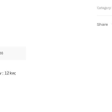
Category:
Share
0)
w : 12 kw;