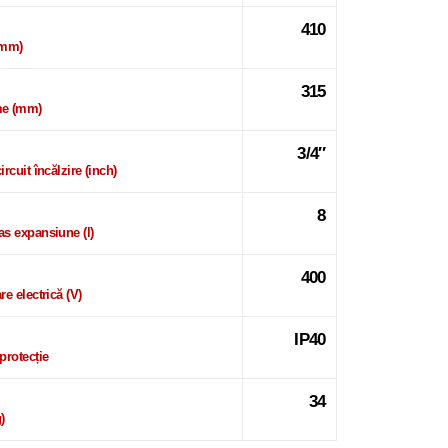
410
(mm)
315
e (mm)
3/4″
rcuit încălzire (inch)
8
s expansiune (l)
400
e electrică (V)
IP40
protecție
34
)