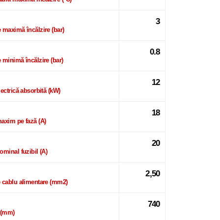
3
 maximă încălzire (bar)
0.8
 minimă încălzire (bar)
12
lectrică absorbită (kW)
18
axim pe fază (A)
20
ominal fuzibil (A)
2,50
 cablu alimentare (mm2)
740
 (mm)