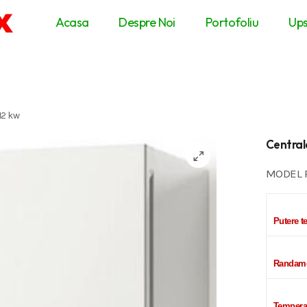
Acasa
Despre Noi
Portofoliu
Up
12 kw
Central
MODEL R
Putere t
Randame
Temperat