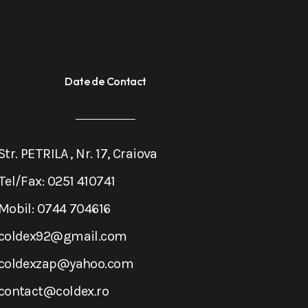
Date de Contact
Str. PETRILA , Nr. 17, Craiova
Tel/Fax: 0251 410741
Mobil: 0744 704616
coldex92@gmail.com
coldexzap@yahoo.com
contact@coldex.ro