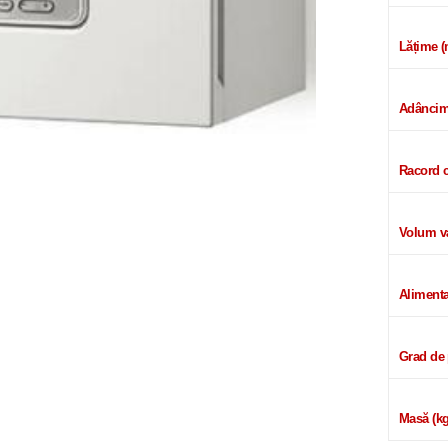
Lățime 
Adâncim
Racord ci
Volum va
Alimentar
Grad de 
Masă (kg